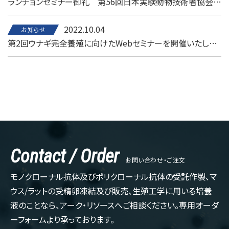
ランチョンセミナー御礼 第56回日本実験動物技術者協会総会 in 松本
2022.10.04
お知らせ
第2回ウナギ完全養殖に向けたWebセミナーを開催いたします（事前登録受付中）
Contact / Order
お問い合わせ・ご注文
モノクローナル抗体及びポリクローナル抗体の受託作製、マ
ウス/ラットの受精卵凍結及び販売、生殖工学に用いる培養
液のことなら、アーク・リソースへご相談ください。専用オーダ
ーフォームより承っております。